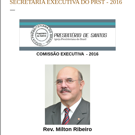
SECRETARIA EXECUTIVA DO PRST - 2016
apresentação da Credencial (Carteiro de Presbitero) ,
Livro de Atas do Conselho e o Relatório e Estatística da
igreja representada (CI/IPB, art. 68) . Os Pastores
tomaram assento mediante a verificação de presença,
devendo apresentar à Mesa a Carteira de Ministro e o
Relatório Ministerial Anual ...
COMISSÃO EXECUTIVA - 2016
Rev. Milton Ribeiro