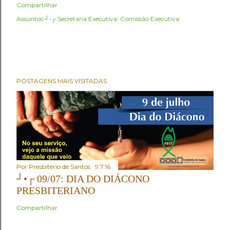
Compartilhar
Assuntos ┘•┌
Secretaria Executiva: Comissão Executiva
POSTAGENS MAIS VISITADAS
Por
Presbitério de Santos
9.7.16
┘•┌ 09/07: DIA DO DIÁCONO
PRESBITERIANO
Compartilhar