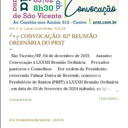
Por
J. A. Lucas Guimarães
5.12.23
┘•┌ CONVOCAÇÃO: 82ª REUNIÃO
ORDINÁRIA DO PRST
São Vicente/SP, 04 de dezembro de 2023. Assunto:
Convocação à LXXXII Reunião Ordinária Prezados
pastores e Conselhos: Por ordem do Presidente,
reverendo Vulmar Dutra de Rezende, convoco o
Presbitério de Santos (PRST) à LXXXII Reunião Ordinária
, em data de 03 de fevereiro de 2024 (sábado), na Igreja
Presbiteriana de São Vicente , sito à Av. Capitão-mor
LEIA MAIS »
Compartilhar
Aguiar, nº 612, Centro, São Vicente/SP, como segue: •
8h30 – Café da manhã , em recepção aos conciliares; •
9h30 – Início com o Ato de Verificação de Poderes . No
Por
Presbitério de Santos
26.5.16
Ato de Verificação de Poderes , os Presbíteros
representantes das igrejas tomarão assento mediante a