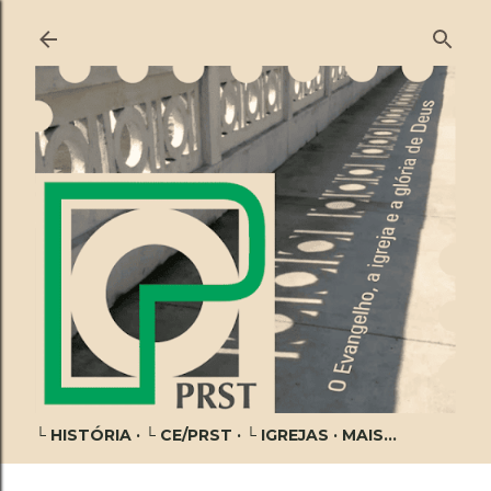
Pular para o conteúdo principal
└ HISTÓRIA
└ CE/PRST
└ IGREJAS
MAIS…