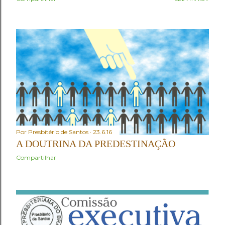
Aguiar, nº 612, Centro, São Vicente/SP, como segue: •
8h30 – Café da manhã , em recepção aos conciliares; •
9h30 – Início com o Ato de Verificação de Poderes . No
Ato de Verificação de Poderes , os Presbíteros
representantes das igrejas tomarão assento mediante a
apresentação da Credencial (Carteiro de Presbitero) ,
Livro de Atas do Conselho e o Relatório e Estatística da
igreja representada (CI/IPB, art. 68) . Os Pastores
tomaram assento mediante a verificação de presença,
devendo apresentar à Mesa a Carteira de Ministro e o
Relatório Ministerial Anual ...
Por
Presbitério de Santos
23.6.16
A DOUTRINA DA PREDESTINAÇÃO
Compartilhar