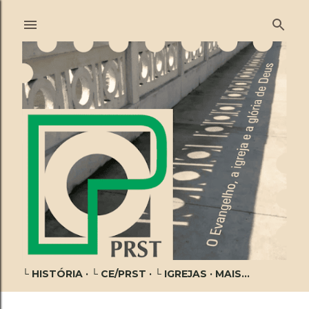
Pular para o conteúdo principal
└ HISTÓRIA
└ CE/PRST
└ IGREJAS
MAIS…