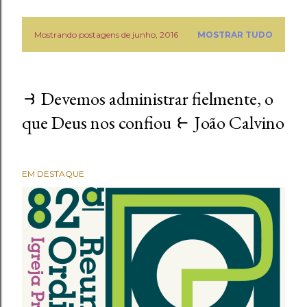
Mostrando postagens de junho, 2016
MOSTRAR TUDO
P
o
⥽ Devemos administrar fielmente, o
s
que Deus nos confiou ⥼ João Calvino
t
a
g
EM DESTAQUE
e
n
s