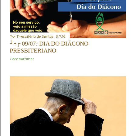
Por
Presbitério de Santos
9.7.16
┘•┌ 09/07: DIA DO DIÁCONO
PRESBITERIANO
Compartilhar