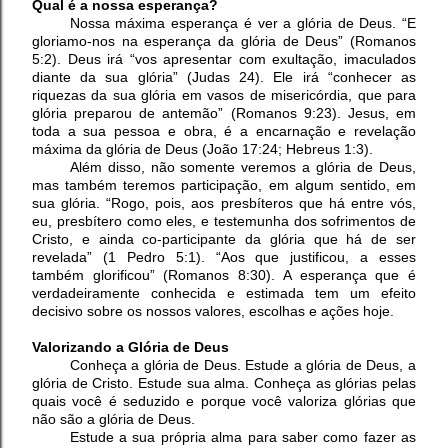
Qual é a nossa esperança?
Nossa máxima esperança é ver a glória de Deus. “E
gloriamo-nos na esperança da glória de Deus” (Romanos
5:2). Deus irá “vos apresentar com exultação, imaculados
diante da sua glória” (Judas 24). Ele irá “conhecer as
riquezas da sua glória em vasos de misericórdia, que para
glória preparou de antemão” (Romanos 9:23). Jesus, em
toda a sua pessoa e obra, é a encarnação e revelação
máxima da glória de Deus (João 17:24; Hebreus 1:3).
Além disso, não somente veremos a glória de Deus,
mas também teremos participação, em algum sentido, em
sua glória. “Rogo, pois, aos presbíteros que há entre vós,
eu, presbítero como eles, e testemunha dos sofrimentos de
Cristo, e ainda co-participante da glória que há de ser
revelada” (1 Pedro 5:1). “Aos que justificou, a esses
também glorificou” (Romanos 8:30). A esperança que é
verdadeiramente conhecida e estimada tem um efeito
decisivo sobre os nossos valores, escolhas e ações hoje.
Valorizando a Glória de Deus
Conheça a glória de Deus. Estude a glória de Deus, a
glória de Cristo. Estude sua alma. Conheça as glórias pelas
quais você é seduzido e porque você valoriza glórias que
não são a glória de Deus.
Estude a sua própria alma para saber como fazer as