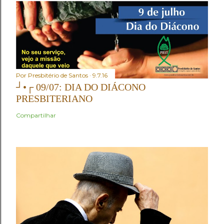
Por
Presbitério de Santos
9.7.16
┘•┌ 09/07: DIA DO DIÁCONO
PRESBITERIANO
Compartilhar