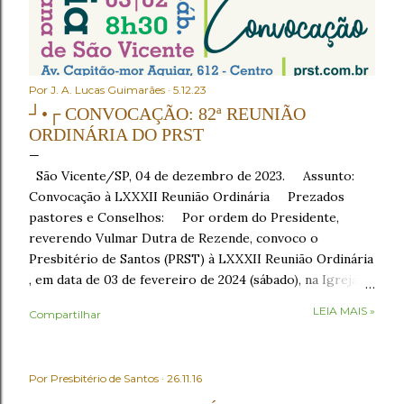
Por
J. A. Lucas Guimarães
5.12.23
┘•┌ CONVOCAÇÃO: 82ª REUNIÃO
ORDINÁRIA DO PRST
São Vicente/SP, 04 de dezembro de 2023. Assunto:
Convocação à LXXXII Reunião Ordinária Prezados
pastores e Conselhos: Por ordem do Presidente,
reverendo Vulmar Dutra de Rezende, convoco o
Presbitério de Santos (PRST) à LXXXII Reunião Ordinária
, em data de 03 de fevereiro de 2024 (sábado), na Igreja
Presbiteriana de São Vicente , sito à Av. Capitão-mor
LEIA MAIS »
Compartilhar
Aguiar, nº 612, Centro, São Vicente/SP, como segue: •
8h30 – Café da manhã , em recepção aos conciliares; •
9h30 – Início com o Ato de Verificação de Poderes . No
Por
Presbitério de Santos
26.11.16
Ato de Verificação de Poderes , os Presbíteros
representantes das igrejas tomarão assento mediante a