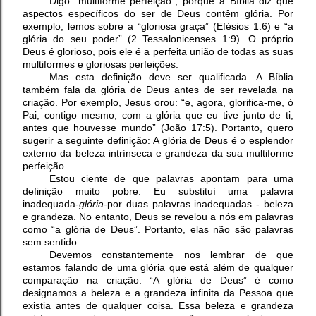
Digo “multiforme perfeição”, porque a Bíblia diz que
aspectos específicos do ser de Deus contêm glória. Por
exemplo, lemos sobre a “gloriosa graça” (Efésios 1:6) e “a
glória do seu poder” (2 Tessalonicenses 1:9). O próprio
Deus é glorioso, pois ele é a perfeita união de todas as suas
multiformes e gloriosas perfeições.
Mas esta definição deve ser qualificada. A Bíblia
também fala da glória de Deus antes de ser revelada na
criação. Por exemplo, Jesus orou: “e, agora, glorifica-me, ó
Pai, contigo mesmo, com a glória que eu tive junto de ti,
antes que houvesse mundo” (João 17:5). Portanto, quero
sugerir a seguinte definição: A glória de Deus é o esplendor
externo da beleza intrínseca e grandeza da sua multiforme
perfeição.
Estou ciente de que palavras apontam para uma
definição muito pobre. Eu substituí uma palavra
inadequada-
glória
-por duas palavras inadequadas - beleza
e grandeza. No entanto, Deus se revelou a nós em palavras
como “a glória de Deus”. Portanto, elas não são palavras
sem sentido.
Devemos constantemente nos lembrar de que
estamos falando de uma glória que está além de qualquer
comparação na criação. “A glória de Deus” é como
designamos a beleza e a grandeza infinita da Pessoa que
existia antes de qualquer coisa. Essa beleza e grandeza