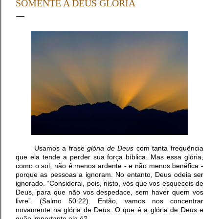
SOMENTE A DEUS GLÓRIA
apresentação da Credencial (Carteiro de Presbitero) ,
Livro de Atas do Conselho e o Relatório e Estatística da
igreja representada (CI/IPB, art. 68) . Os Pastores
tomaram assento mediante a verificação de presença,
devendo apresentar à Mesa a Carteira de Ministro e o
Relatório Ministerial Anual ...
Usamos a frase
glória de Deus
com tanta frequência
que ela tende a perder sua força bíblica. Mas essa glória,
como o sol, não é menos ardente - e não menos benéfica -
porque as pessoas a ignoram. No entanto, Deus odeia ser
ignorado. “Considerai, pois, nisto, vós que vos esqueceis de
Deus, para que não vos despedace, sem haver quem vos
livre”. (Salmo 50:22). Então, vamos nos concentrar
novamente na glória de Deus. O que é a glória de Deus e
quão importante ela é?