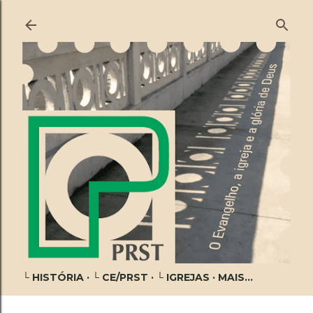
Pular para o conteúdo principal
└ HISTÓRIA
└ CE/PRST
└ IGREJAS
MAIS…