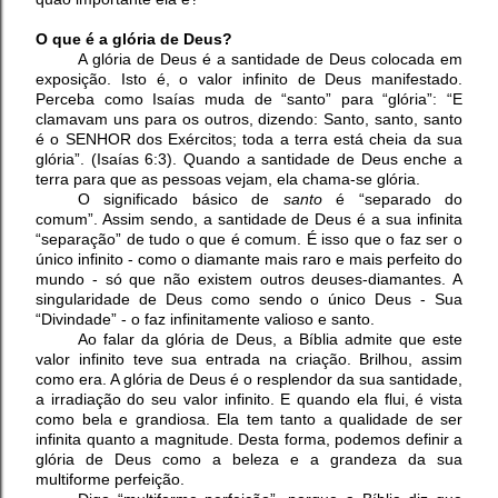
O que é a glória de Deus?
A glória de Deus é a santidade de Deus colocada em
exposição. Isto é, o valor infinito de Deus manifestado.
Perceba como Isaías muda de “santo” para “glória”: “E
clamavam uns para os outros, dizendo: Santo, santo, santo
é o SENHOR dos Exércitos; toda a terra está cheia da sua
glória”. (Isaías 6:3). Quando a santidade de Deus enche a
terra para que as pessoas vejam, ela chama-se glória.
O significado básico de
santo
é “separado do
comum”. Assim sendo, a santidade de Deus é a sua infinita
“separação” de tudo o que é comum. É isso que o faz ser o
único infinito - como o diamante mais raro e mais perfeito do
mundo - só que não existem outros deuses-diamantes. A
singularidade de Deus como sendo o único Deus - Sua
“Divindade” - o faz infinitamente valioso e santo.
Ao falar da glória de Deus, a Bíblia admite que este
valor infinito teve sua entrada na criação. Brilhou, assim
como era. A glória de Deus é o resplendor da sua santidade,
a irradiação do seu valor infinito. E quando ela flui, é vista
como bela e grandiosa. Ela tem tanto a qualidade de ser
infinita quanto a magnitude. Desta forma, podemos definir a
glória de Deus como a beleza e a grandeza da sua
multiforme perfeição.