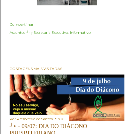
Compartilhar
Assuntos ┘•┌
Secretaria Executiva: Informativo
POSTAGENS MAIS VISITADAS
Por
Presbitério de Santos
9.7.16
┘•┌ 09/07: DIA DO DIÁCONO
PRESBITERIANO