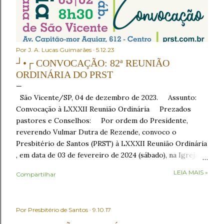
Por
J. A. Lucas Guimarães
5.12.23
┘•┌ CONVOCAÇÃO: 82ª REUNIÃO
ORDINÁRIA DO PRST
São Vicente/SP, 04 de dezembro de 2023. Assunto:
Convocação à LXXXII Reunião Ordinária Prezados
pastores e Conselhos: Por ordem do Presidente,
reverendo Vulmar Dutra de Rezende, convoco o
Presbitério de Santos (PRST) à LXXXII Reunião Ordinária
, em data de 03 de fevereiro de 2024 (sábado), na Igreja
Presbiteriana de São Vicente , sito à Av. Capitão-mor
LEIA MAIS »
Compartilhar
Aguiar, nº 612, Centro, São Vicente/SP, como segue: •
8h30 – Café da manhã , em recepção aos conciliares; •
9h30 – Início com o Ato de Verificação de Poderes . No
Por
Presbitério de Santos
9.10.17
Ato de Verificação de Poderes , os Presbíteros
representantes das igrejas tomarão assento mediante a