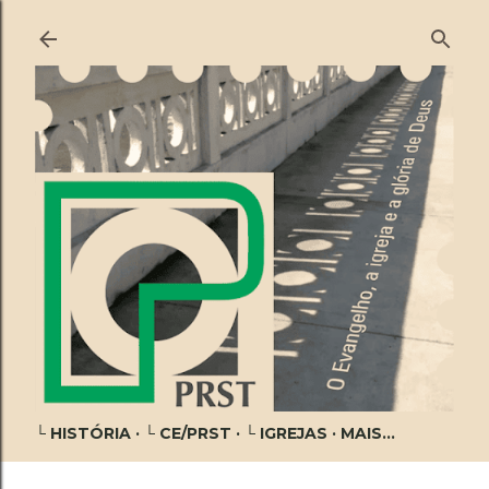
Pular para o conteúdo principal
└ HISTÓRIA
└ CE/PRST
└ IGREJAS
MAIS…