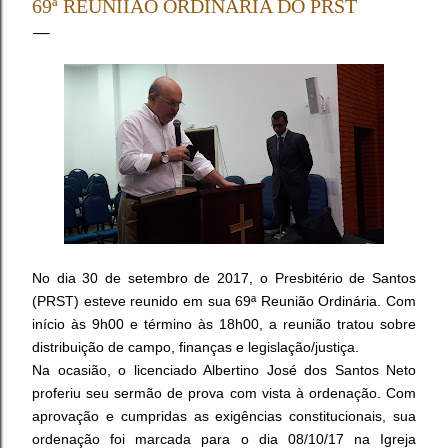
69ª REUNIIÃO ORDINÁRIA DO PRST
apresentação da Credencial (Carteiro de Presbitero) ,
Livro de Atas do Conselho e o Relatório e Estatística da
igreja representada (CI/IPB, art. 68) . Os Pastores
tomaram assento mediante a verificação de presença,
devendo apresentar à Mesa a Carteira de Ministro e o
Relatório Ministerial Anual ...
No dia 30 de setembro de 2017, o Presbitério de Santos
(PRST) esteve reunido em sua 69ª Reunião Ordinária. Com
início às 9h00 e término às 18h00, a reunião tratou sobre
distribuição de campo, finanças e legislação/justiça.
Na ocasião, o licenciado Albertino José dos Santos Neto
proferiu seu sermão de prova com vista à ordenação. Com
aprovação e cumpridas as exigências constitucionais, sua
ordenação foi marcada para o dia 08/10/17 na Igreja