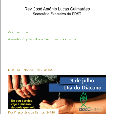
Rev. José Antônio Lucas Guimarães
Secretário Executivo do PRST
Compartilhar
Assuntos ┘•┌
Secretaria Executiva: Informativo
POSTAGENS MAIS VISITADAS
Por
Presbitério de Santos
9.7.16