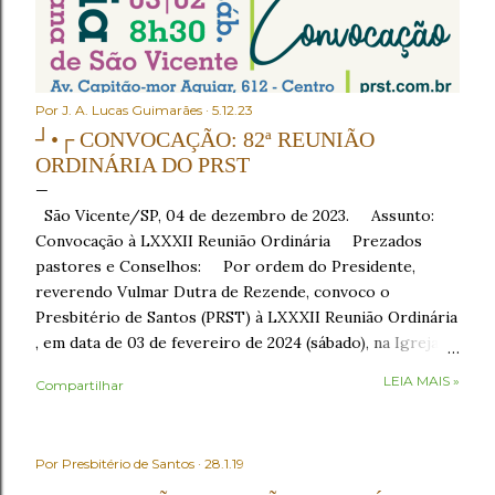
Por
J. A. Lucas Guimarães
5.12.23
┘•┌ CONVOCAÇÃO: 82ª REUNIÃO
ORDINÁRIA DO PRST
São Vicente/SP, 04 de dezembro de 2023. Assunto:
Convocação à LXXXII Reunião Ordinária Prezados
pastores e Conselhos: Por ordem do Presidente,
reverendo Vulmar Dutra de Rezende, convoco o
Presbitério de Santos (PRST) à LXXXII Reunião Ordinária
, em data de 03 de fevereiro de 2024 (sábado), na Igreja
Presbiteriana de São Vicente , sito à Av. Capitão-mor
LEIA MAIS »
Compartilhar
Aguiar, nº 612, Centro, São Vicente/SP, como segue: •
8h30 – Café da manhã , em recepção aos conciliares; •
9h30 – Início com o Ato de Verificação de Poderes . No
Por
Presbitério de Santos
28.1.19
Ato de Verificação de Poderes , os Presbíteros
representantes das igrejas tomarão assento mediante a