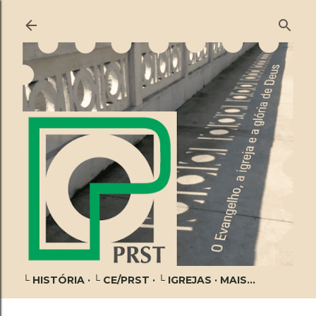
Pular para o conteúdo principal
└ HISTÓRIA
└ CE/PRST
└ IGREJAS
MAIS…