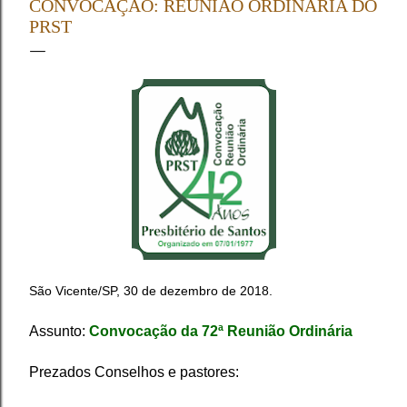
CONVOCAÇÃO: REUNIÃO ORDINÁRIA DO
apresentação da Credencial (Carteiro de Presbitero) ,
PRST
Livro de Atas do Conselho e o Relatório e Estatística da
igreja representada (CI/IPB, art. 68) . Os Pastores
tomaram assento mediante a verificação de presença,
devendo apresentar à Mesa a Carteira de Ministro e o
Relatório Ministerial Anual ...
São Vicente/SP, 30 de dezembro de 2018.
Assunto:
Convocação da 72ª Reunião Ordinária
Prezados Conselhos e pastores: