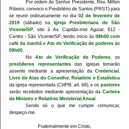
Por ordem do Senhor Presidente, Rev. Milton
Ribeiro, convoco o Presbitério de Santos (PRST) para
se reunir ordinariamente no dia
02 de fevereiro de
2019
(sábado) na
Igreja Presbiteriana de São
Vicente/SP
, sito à
Av. Capitão-mor Aguiar, 612 -
Centro - São Vicente/SP
, tendo início às
08h00 com
café da manhã
e
Ato de Verificação de poderes
às
09h00
.
No
Ato de Verificação de Poderes
, os
presbíteros representantes
das
igrejas
tomarão
assento mediante a apresentação da
Credencial
,
Livro de Atas do Conselho, Relatório e Estatística
da igreja representada (CI/IPB, art. 68)
, e os
pastores
serão recebidos mediante apresentação da
Carteira
de Ministro
e
Relatório Ministerial Anual
.
Sendo só o que me cumpre comunicar,
despeço-me.
Fraternalmente em Cristo,