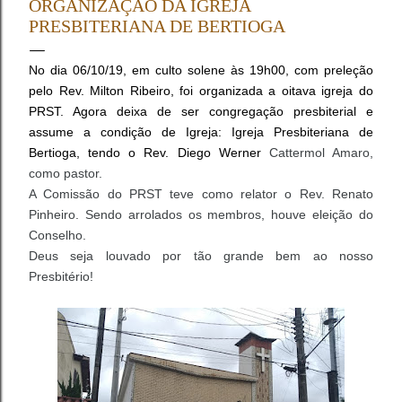
ORGANIZAÇÃO DA IGREJA
apresentação da Credencial (Carteiro de Presbitero) ,
PRESBITERIANA DE BERTIOGA
Livro de Atas do Conselho e o Relatório e Estatística da
igreja representada (CI/IPB, art. 68) . Os Pastores
No dia 06/10/19, em culto solene às 19h00, com preleção
tomaram assento mediante a verificação de presença,
pelo Rev. Milton Ribeiro, foi organizada a oitava igreja do
devendo apresentar à Mesa a Carteira de Ministro e o
PRST. Agora deixa de ser congregação presbiterial e
Relatório Ministerial Anual ...
assume a condição de Igreja: Igreja Presbiteriana de
Bertioga, tendo o Rev. Diego Werner
Cattermol Amaro,
como pastor.
A Comissão do PRST teve como relator o Rev. Renato
Pinheiro. Sendo arrolados os membros, houve eleição do
Conselho.
Deus seja louvado por tão grande bem ao nosso
Presbitério!