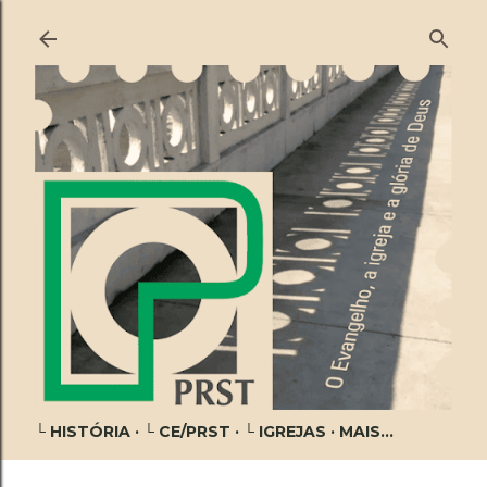
Pular para o conteúdo principal
└ HISTÓRIA
└ CE/PRST
└ IGREJAS
MAIS…