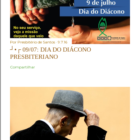
Por
Presbitério de Santos
9.7.16
┘•┌ 09/07: DIA DO DIÁCONO
PRESBITERIANO
Compartilhar