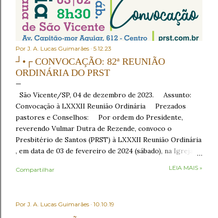
Por
J. A. Lucas Guimarães
5.12.23
┘•┌ CONVOCAÇÃO: 82ª REUNIÃO
ORDINÁRIA DO PRST
São Vicente/SP, 04 de dezembro de 2023. Assunto:
Convocação à LXXXII Reunião Ordinária Prezados
pastores e Conselhos: Por ordem do Presidente,
reverendo Vulmar Dutra de Rezende, convoco o
Presbitério de Santos (PRST) à LXXXII Reunião Ordinária
, em data de 03 de fevereiro de 2024 (sábado), na Igreja
Presbiteriana de São Vicente , sito à Av. Capitão-mor
LEIA MAIS »
Compartilhar
Aguiar, nº 612, Centro, São Vicente/SP, como segue: •
8h30 – Café da manhã , em recepção aos conciliares; •
9h30 – Início com o Ato de Verificação de Poderes . No
Por
J. A. Lucas Guimarães
10.10.19
Ato de Verificação de Poderes , os Presbíteros
representantes das igrejas tomarão assento mediante a