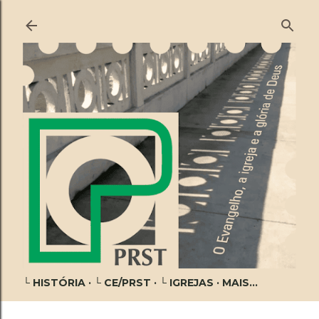
Pular para o conteúdo principal
└ HISTÓRIA
└ CE/PRST
└ IGREJAS
MAIS…