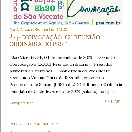
Por
J. A. Lucas Guimarães
5.12.23
┘•┌ CONVOCAÇÃO: 82ª REUNIÃO
ORDINÁRIA DO PRST
São Vicente/SP, 04 de dezembro de 2023. Assunto:
Convocação à LXXXII Reunião Ordinária Prezados
pastores e Conselhos: Por ordem do Presidente,
reverendo Vulmar Dutra de Rezende, convoco o
Presbitério de Santos (PRST) à LXXXII Reunião Ordinária
, em data de 03 de fevereiro de 2024 (sábado), na Igreja
Presbiteriana de São Vicente , sito à Av. Capitão-mor
LEIA MAIS »
Compartilhar
Aguiar, nº 612, Centro, São Vicente/SP, como segue: •
8h30 – Café da manhã , em recepção aos conciliares; •
9h30 – Início com o Ato de Verificação de Poderes . No
Por
J. A. Lucas Guimarães
3.2.21
Ato de Verificação de Poderes , os Presbíteros
representantes das igrejas tomarão assento mediante a