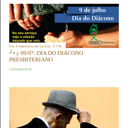
Por
Presbitério de Santos
9.7.16
┘•┌ 09/07: DIA DO DIÁCONO
PRESBITERIANO
Compartilhar