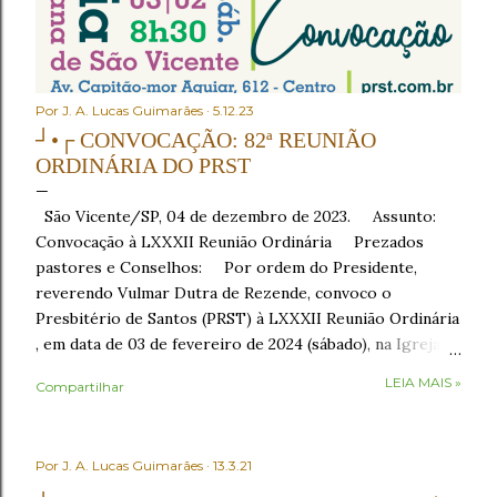
Por
J. A. Lucas Guimarães
5.12.23
┘•┌ CONVOCAÇÃO: 82ª REUNIÃO
ORDINÁRIA DO PRST
São Vicente/SP, 04 de dezembro de 2023. Assunto:
Convocação à LXXXII Reunião Ordinária Prezados
pastores e Conselhos: Por ordem do Presidente,
reverendo Vulmar Dutra de Rezende, convoco o
Presbitério de Santos (PRST) à LXXXII Reunião Ordinária
, em data de 03 de fevereiro de 2024 (sábado), na Igreja
Presbiteriana de São Vicente , sito à Av. Capitão-mor
LEIA MAIS »
Compartilhar
Aguiar, nº 612, Centro, São Vicente/SP, como segue: •
8h30 – Café da manhã , em recepção aos conciliares; •
9h30 – Início com o Ato de Verificação de Poderes . No
Por
J. A. Lucas Guimarães
13.3.21
Ato de Verificação de Poderes , os Presbíteros
representantes das igrejas tomarão assento mediante a