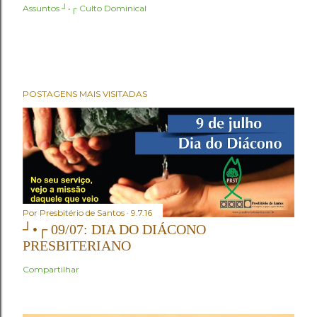
Assuntos ┘•┌
Culto Dominical
POSTAGENS MAIS VISITADAS
Por
Presbitério de Santos
9.7.16
┘•┌ 09/07: DIA DO DIÁCONO
PRESBITERIANO
Compartilhar