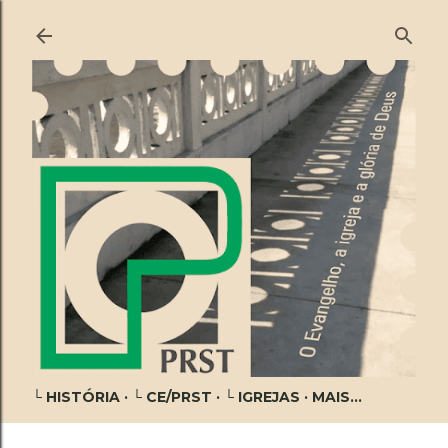
Pular para o conteúdo principal
└ HISTÓRIA
└ CE/PRST
└ IGREJAS
MAIS…