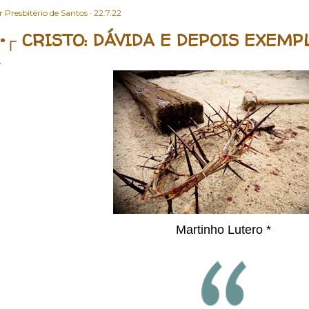
Conselho e o Relatório e 
r
Presbitério de Santos
22.7.22
representada (CI/IPB, a
•┌ CRISTO: DÁVIDA E DEPOIS EXEMP
assento mediante a veri
apresentar à Mesa a Cart
Ministerial Anual ...
Martinho Lutero *