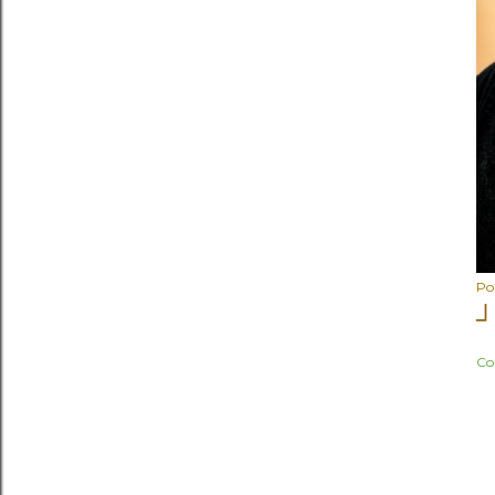
Po
┘
Co