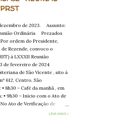
 PRST
 dezembro de 2023. Assunto:
eunião Ordinária Prezados
Por ordem do Presidente,
 de Rezende, convoco o
PRST) à LXXXII Reunião
3 de fevereiro de 2024
iteriana de São Vicente , sito à
nº 612, Centro, São
 • 8h30 – Café da manhã , em
; • 9h30 – Início com o Ato de
 No Ato de Verificação de
s representantes das igrejas
LEIA MAIS »
te a apresentação da
Presbitero) , Livro de Atas do