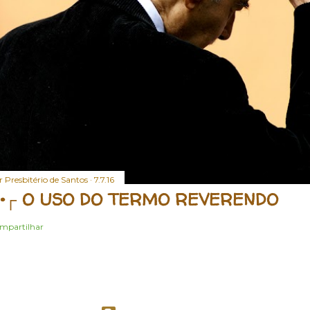
r
Presbitério de Santos
7.7.16
•┌ O USO DO TERMO REVERENDO
mpartilhar