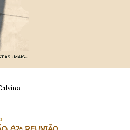
STAS
MAIS…
Calvino
23
O: 82ª REUNIÃO