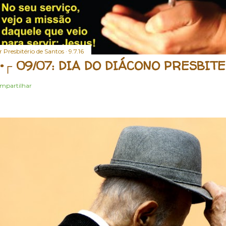
r
Presbitério de Santos
9.7.16
•┌ 09/07: DIA DO DIÁCONO PRESBIT
mpartilhar