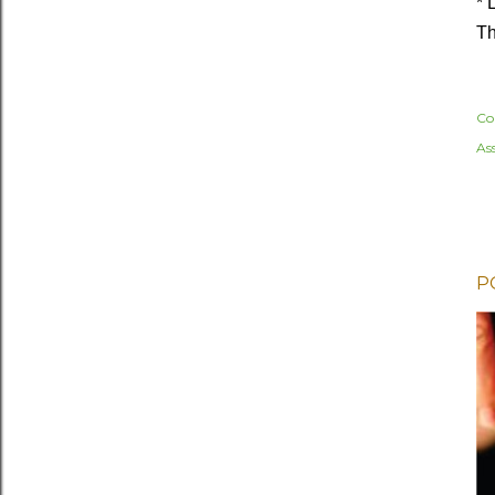
* 
Th
Co
As
P