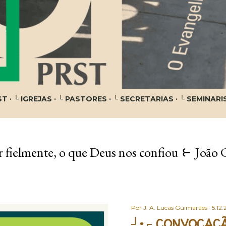
ST
└ IGREJAS
└ PASTORES
└ SECRETARIAS
└ SEMINARI
 fielmente, o que Deus nos confiou ⥼ João 
Por
J. A. Lucas Guimarães
5.12.
┘•┌ CONVOCAÇÃ