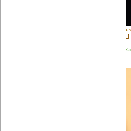
Po
┘
Co