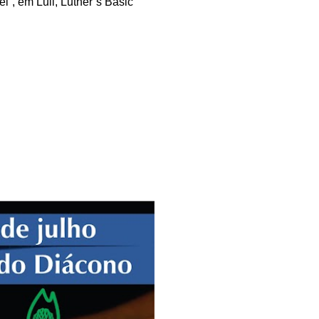
l”, em Lull, Luther’s Basic