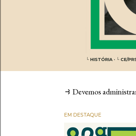
└ HISTÓRIA
└ CE/PR
⥽ Devemos administrar
EM DESTAQUE