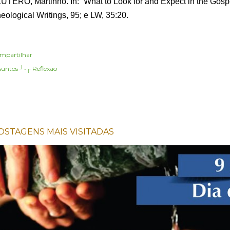
LUTERO, Martinho. In: “What to Look for and Expect in the Gospe
eological Writings, 95; e LW, 35:20.
mpartilhar
suntos ┘•┌
Reflexão
OSTAGENS MAIS VISITADAS