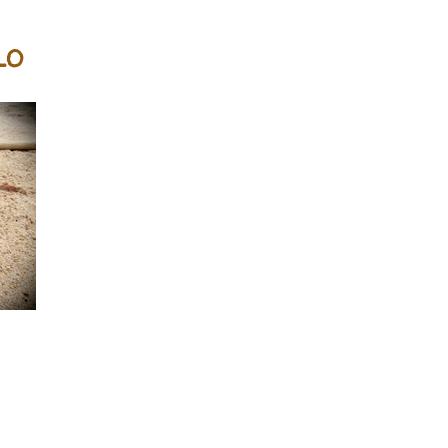
Estatística da igreja
rt. 68) . Os Pastores tomaram
LO
ficação de presença, devendo
eira de Ministro e o Relatório