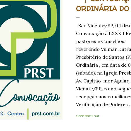
ORDINÁRIA DO
São Vicente/SP, 04 de
Convocação à LXXXII R
pastores e Conselhos: 
reverendo Vulmar Dutra
Presbitério de Santos (
Ordinária , em data de 0
(sábado), na Igreja Presb
Av. Capitão-mor Aguiar, 
Vicente/SP, como segue:
recepção aos conciliares
Verificação de Poderes .
Poderes , os Presbítero
Compartilhar
tomarão assento median
Credencial (Carteiro de 