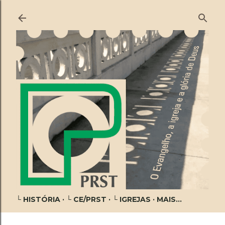
Pular para o conteúdo principal
└ HISTÓRIA
└ CE/PRST
└ IGREJAS
MAIS…