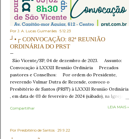
Por
J. A. Lucas Guimarães
5.12.23
┘•┌ CONVOCAÇÃO: 82ª REUNIÃO
ORDINÁRIA DO PRST
São Vicente/SP, 04 de dezembro de 2023. Assunto:
Convocação à LXXXII Reunião Ordinária Prezados
pastores e Conselhos: Por ordem do Presidente,
reverendo Vulmar Dutra de Rezende, convoco o
Presbitério de Santos (PRST) à LXXXII Reunião Ordinária
, em data de 03 de fevereiro de 2024 (sábado), na Igreja
Presbiteriana de São Vicente , sito à Av. Capitão-mor
LEIA MAIS »
Compartilhar
Aguiar, nº 612, Centro, São Vicente/SP, como segue: •
8h30 – Café da manhã , em recepção aos conciliares; •
9h30 – Início com o Ato de Verificação de Poderes . No
Por
Presbitério de Santos
29.9.22
Ato de Verificação de Poderes , os Presbíteros
representantes das igrejas tomarão assento mediante a