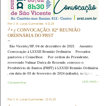
Por
J. A. Lucas Guimarães
5.12.23
┘•┌ CONVOCAÇÃO: 82ª REUNIÃO
ORDINÁRIA DO PRST
São Vicente/SP, 04 de dezembro de 2023. Assunto:
Convocação à LXXXII Reunião Ordinária Prezados
pastores e Conselhos: Por ordem do Presidente,
reverendo Vulmar Dutra de Rezende, convoco o
Presbitério de Santos (PRST) à LXXXII Reunião Ordinária
, em data de 03 de fevereiro de 2024 (sábado), na Igreja
Presbiteriana de São Vicente , sito à Av. Capitão-mor
LEIA MAIS »
Compartilhar
Aguiar, nº 612, Centro, São Vicente/SP, como segue: •
8h30 – Café da manhã , em recepção aos conciliares; •
9h30 – Início com o Ato de Verificação de Poderes . No
Por
J. A. Lucas Guimarães
12.10.23
Ato de Verificação de Poderes , os Presbíteros
representantes das igrejas tomarão assento mediante a