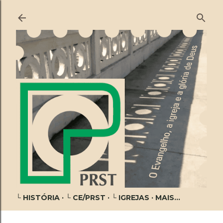
Pular para o conteúdo principal
└ HISTÓRIA
└ CE/PRST
└ IGREJAS
MAIS…