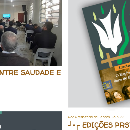
 ENTRE SAUDADE E
Por
Presbitério de Santos
29.9.22
┘•┌ EDIÇÕES PRST