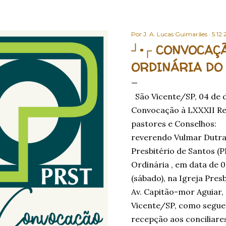
Por
J. A. Lucas Guimarães
5.12.
┘•┌ CONVOCAÇÃ
ORDINÁRIA DO
São Vicente/SP, 04 de
Convocação à LXXXII R
pastores e Conselhos: 
reverendo Vulmar Dutra
Presbitério de Santos (
Ordinária , em data de 0
(sábado), na Igreja Presb
Av. Capitão-mor Aguiar, 
Vicente/SP, como segue:
recepção aos conciliares