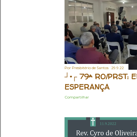
Por
Presbitério de Santos
29.9.22
┘•┌ 79ª RO/PRST:
ESPERANÇA
Compartilhar