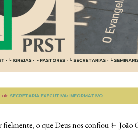
ST
└ IGREJAS
└ PASTORES
└ SECRETARIAS
└ SEMINARI
ótulo
SECRETARIA EXECUTIVA: INFORMATIVO
 fielmente, o que Deus nos confiou ⥼ João 