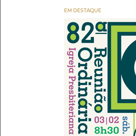
a
EM DESTAQUE
g
e
n
s