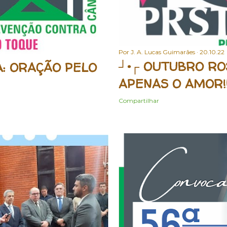
Por
J. A. Lucas Guimarães
20.10.22
┘•┌ OUTUBRO ROS
: ORAÇÃO PELO
APENAS O AMOR!
Compartilhar