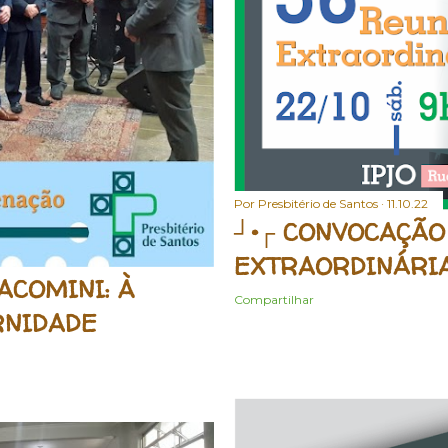
Por
Presbitério de Santos
11.10.22
┘•┌ CONVOCAÇÃO
EXTRAORDINÁRI
IACOMINI: À
Compartilhar
RNIDADE