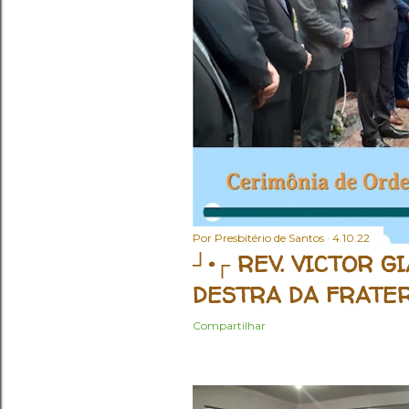
Por
Presbitério de Santos
4.10.22
┘•┌ REV. VICTOR G
DESTRA DA FRATE
Compartilhar