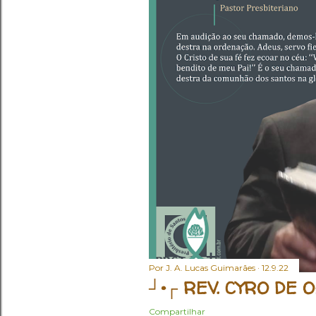
Por
J. A. Lucas Guimarães
12.9.22
┘•┌ REV. CYRO DE OL
Compartilhar