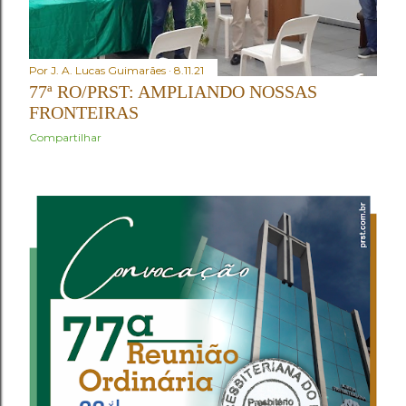
Por
J. A. Lucas Guimarães
8.11.21
77ª RO/PRST: AMPLIANDO NOSSAS
FRONTEIRAS
Compartilhar