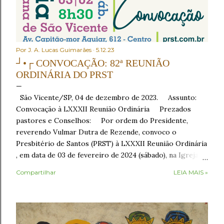
Por
J. A. Lucas Guimarães
5.12.23
┘•┌ CONVOCAÇÃO: 82ª REUNIÃO
ORDINÁRIA DO PRST
São Vicente/SP, 04 de dezembro de 2023. Assunto:
Convocação à LXXXII Reunião Ordinária Prezados
pastores e Conselhos: Por ordem do Presidente,
reverendo Vulmar Dutra de Rezende, convoco o
Presbitério de Santos (PRST) à LXXXII Reunião Ordinária
, em data de 03 de fevereiro de 2024 (sábado), na Igreja
Presbiteriana de São Vicente , sito à Av. Capitão-mor
Compartilhar
LEIA MAIS »
Aguiar, nº 612, Centro, São Vicente/SP, como segue: •
8h30 – Café da manhã , em recepção aos conciliares; •
9h30 – Início com o Ato de Verificação de Poderes . No
Ato de Verificação de Poderes , os Presbíteros
representantes das igrejas tomarão assento mediante a