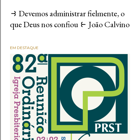
⥽ Devemos administrar fielmente, o
P
que Deus nos confiou ⥼ João Calvino
o
s
EM DESTAQUE
t
a
g
e
n
s