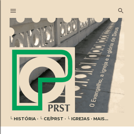
Pular para o conteúdo principal
└ HISTÓRIA
└ CE/PRST
└ IGREJAS
MAIS…